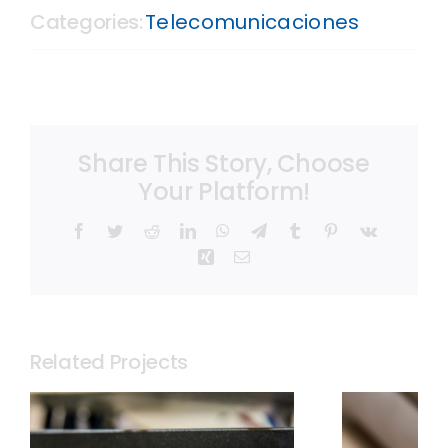
Categories:
Telecomunicaciones
Share This Story, Choose
Your Platform!
Facebook
Twitter
Reddit
LinkedIn
WhatsApp
Telegram
Tumblr
Pinterest
Vk
Xing
Email
Related Projects