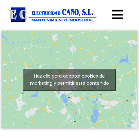
Skip
to
Togg
content
Navi
Home
Empresa
Haz clic para aceptar cookies de
Servicios
marketing y permitir este contenido
Sostenibilidad
Contacto